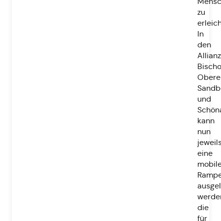
Mensc
zu
erleic
In
den
Allia
Bischo
Obere
Sandb
und
Schön
kann
nun
jeweil
eine
mobil
Ramp
ausgel
werde
die
für