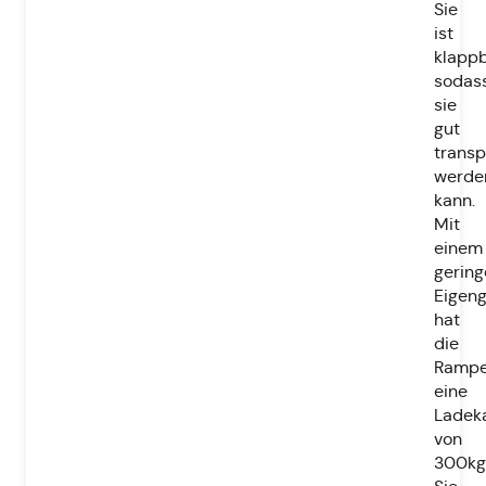
Sie
ist
klappb
sodas
sie
gut
transp
werde
kann.
Mit
einem
gering
Eigen
hat
die
Ramp
eine
Ladeka
von
300kg