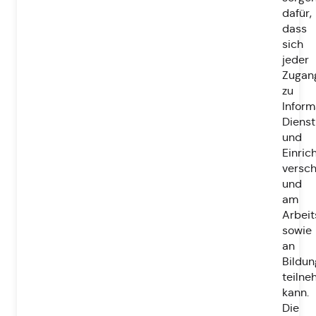
dafür,
dass
sich
jeder
Zugan
zu
Inform
Dienst
und
Einric
versch
und
am
Arbei
sowie
an
Bildun
teiln
kann.
Die