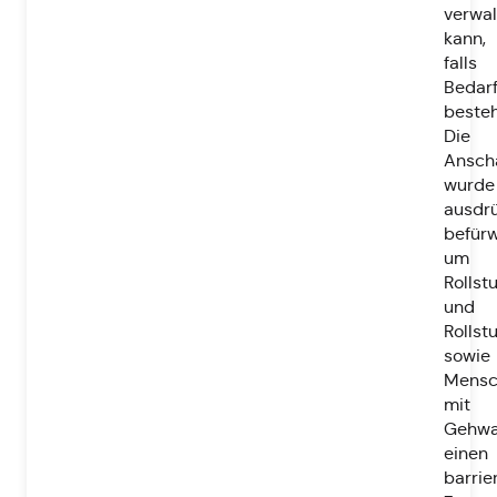
verwal
kann,
falls
Bedar
besteh
Die
Ansch
wurde
ausdrü
befürw
um
Rollst
und
Rollst
sowie
Mensc
mit
Gehw
einen
barrie