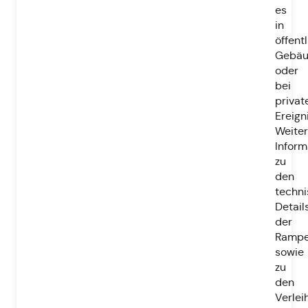
es
in
öffent
Gebä
oder
bei
privat
Ereign
Weite
Inform
zu
den
techn
Detail
der
Ramp
sowie
zu
den
Verlei