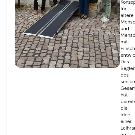
Konze
für
ältere
Mensc
und
Mensc
mit
Einsc
entwic
Das
Begle
des
senior
Gesam
hat
bereit
die
Idee
einer
Leihr
im