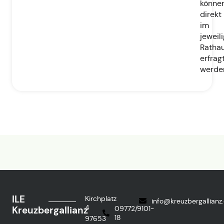
könne
direkt
im
jeweil
Ratha
erfrag
werde
ILE
Kirchplatz
info@kreuzbergallianz
4
Kreuzbergallianz
09772/9101-
18
97653