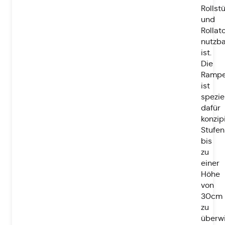
Rollst
und
Rollat
nutzba
ist.
Die
Ramp
ist
spezie
dafür
konzipi
Stufen
bis
zu
einer
Höhe
von
30cm
zu
überw