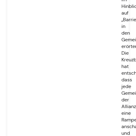
Hinbli
auf
„Barrie
in
den
Gemei
erörter
Die
Kreuzb
hat
entsch
dass
jede
Gemei
der
Allianz
eine
Ramp
ansch
und