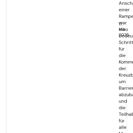
Ansch
einer
Ramp
war
17.
ein
März
2025
bedeu
Schrit
für
die
Komm
der
Kreuzb
um
Barrie
abzub
und
die
Teilha
für
alle