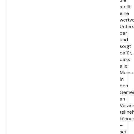
Sie
stellt
eine
wertvo
Unters
dar
und
sorgt
dafür,
dass
alle
Mensc
in
den
Gemei
an
Veran
teiln
könne
–
sei