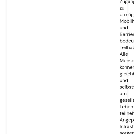
Zugan
zu
ermög
Mobili
und
Barrie
bedeu
Teilha
Alle
Mensc
könne
gleich
und
selbst
am
gesell
Leben
teilne
Angep
Infras
sorge