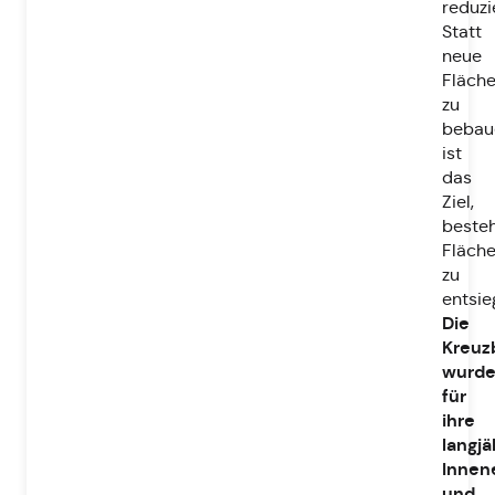
reduzi
Statt
neue
Fläch
zu
bebau
ist
das
Ziel,
beste
Fläch
zu
entsie
Die
Kreuzb
wurd
für
ihre
langjä
Innen
und