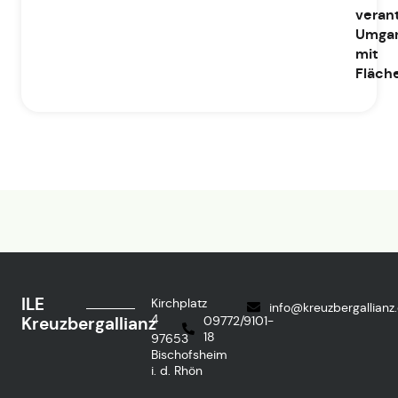
veran
Umga
mit
Fläch
ILE
Kirchplatz
info@kreuzbergallianz
4
Kreuzbergallianz
09772/9101-
18
97653
Bischofsheim
i. d. Rhön