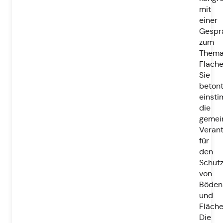
mit
einer
Gespr
zum
Them
Fläche
Sie
beton
einst
die
gemei
Veran
für
den
Schut
von
Böden
und
Fläche
Die