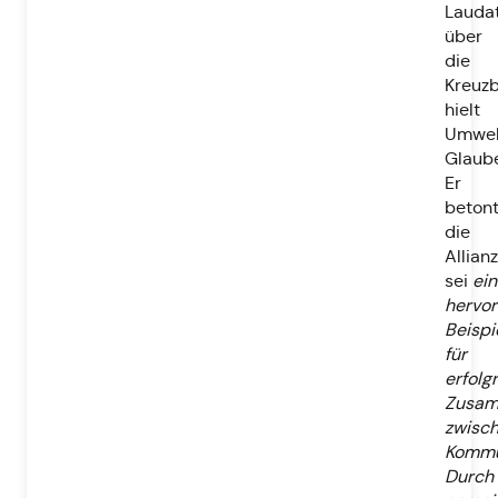
Laudat
über
die
Kreuzb
hielt
Umwel
Glaube
Er
betont
die
Allianz
sei
ein
hervo
Beispi
für
erfolg
Zusam
zwisc
Kommu
Durch