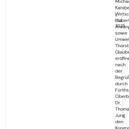
Micha
Kanibe
Wirtsc
1.
Huber
Okt.
2025
Aiwan
sowie
Umwel
Thors
Glaub
eröffn
nach
der
Begrü
durch
Fürths
Oberb
Dr.
Thom
Jung
den
Kongr