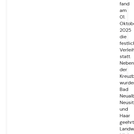
fand
am
01.
Oktob
2025
die
festli
Verlei
statt.
Neben
der
Kreuzb
wurde
Bad
Neualb
Neusit
und
Haar
geehrt
Landwi