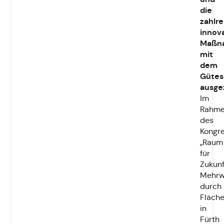
die
zahlr
innov
Maßn
mit
dem
Gütes
ausge
Im
Rahm
des
Kongr
„Raum
für
Zukunf
Mehrw
durch
Fläche
in
Fürth