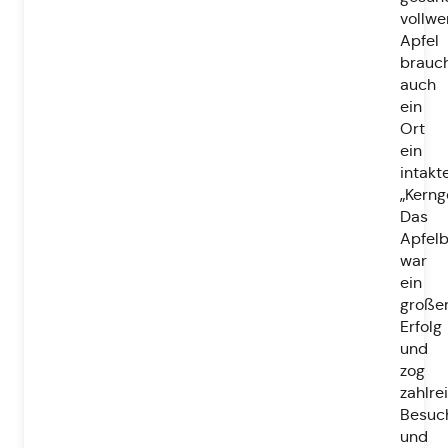
vollwe
Apfel
brauc
auch
ein
Ort
ein
intakt
„Kerng
Das
Apfelb
war
ein
große
Erfolg
und
zog
zahlre
Besuc
und