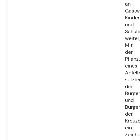
an
Gastwi
Kinder
und
Schul
weite
Mit
der
Pflanz
eines
Apfel
setzte
die
Bürge
und
Bürge
der
Kreuzb
ein
Zeich