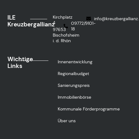
ILE
Kirchplatz
info@kreuzbergallianz
4
Kreuzbergallianz
09772/9101-
18
97653
Bischofsheim
i. d. Rhön
Wichtige
Innenentwicklung
Links
Regionalbudget
Sanierungspreis
Immobilienbörse
Kommunale Förderprogramme
Über uns