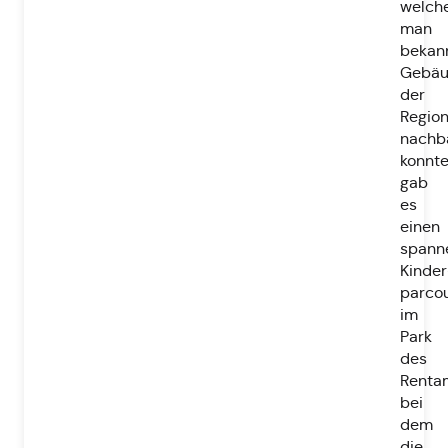
welch
man
bekan
Gebä
der
Regio
nachb
konnte
gab
es
einen
spann
Kinder
parco
im
Park
des
Renta
bei
dem
die