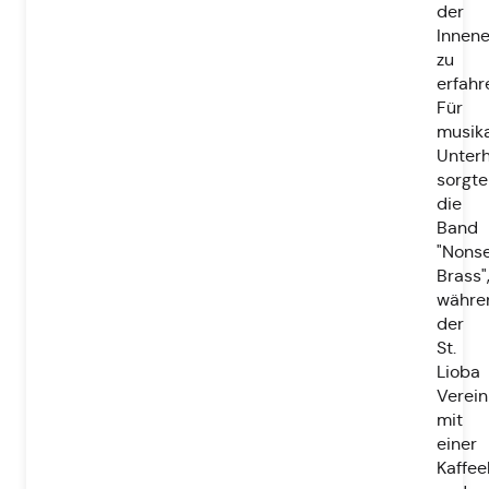
der
Innene
zu
erfahr
Für
musika
Unterh
sorgte
die
Band
"Nons
Brass"
währe
der
St.
Lioba
Verein
mit
einer
Kaffee