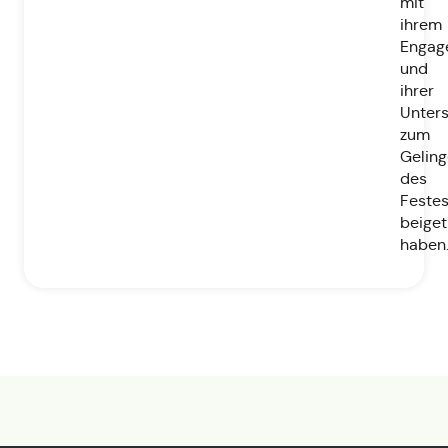
mit
ihrem
Engag
und
ihrer
Unters
zum
Gelin
des
Feste
beige
haben