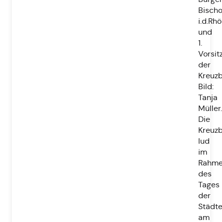
Bisch
i.d.Rh
und
1.
Vorsit
der
Kreuzb
Bild:
Tanja
Müller.
Die
Kreuzb
lud
im
Rahm
des
Tages
der
Städt
am