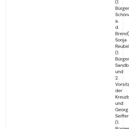
(1.
Bürger
Schön
a.
d.
Brend)
Sonja
Reubel
(1.
Bürger
Sandb
und
2.
Vorsit
der
Kreuzb
und
Georg
Seiffer
(1.
Bürge