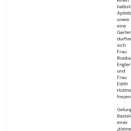
einen
halbs
Apfel
sowie
eine
Garte
durfte
sich
Frau
Rosika
Engler
und
Frau
Edith
Hüttne
freuen
Gelun
Bastel
einer
„klein