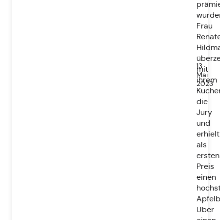
prämie
wurde
Frau
Renat
Hildm
überz
13.
mit
Mai
ihrem
2023
Kuche
die
Jury
und
erhielt
als
ersten
Preis
einen
hochs
Apfel
Über