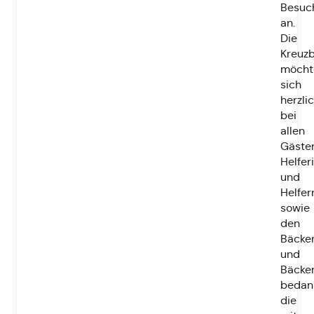
Besuc
an.
Die
Kreuzb
möcht
sich
herzli
bei
allen
Gästen
Helfer
und
Helfer
sowie
den
Bäcke
und
Bäcke
bedan
die