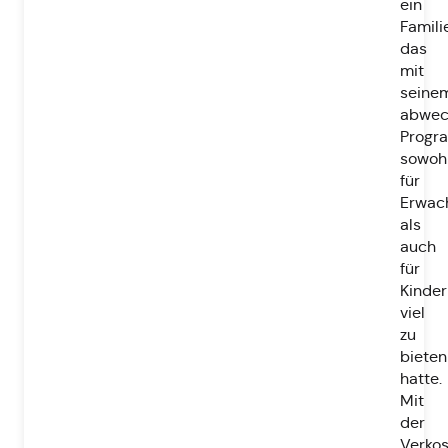
ein
Famili
das
mit
seine
abwec
Progr
sowoh
für
Erwac
als
auch
für
Kinder
viel
zu
bieten
hatte.
Mit
der
Verko