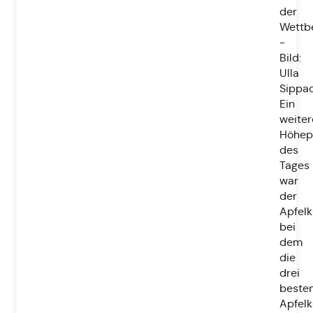
der
Wettb
-
Bild:
Ulla
Sippa
Ein
weiter
Höhep
des
Tages
war
der
Apfel
bei
dem
die
drei
beste
Apfel