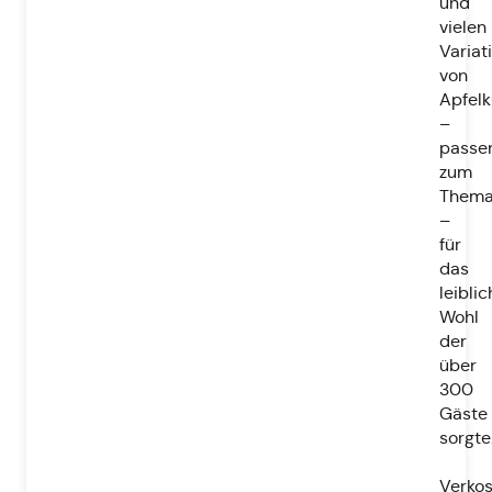
und
vielen
Variat
von
Apfel
–
passe
zum
Them
–
für
das
leibli
Wohl
der
über
300
Gäste
sorgte
Verko