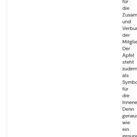
für
die
Zusam
und
Verbu
der
Mitgl
Der
Apfel
steht
zude
als
Symbo
für
die
Innene
Denn
genau
wie
ein
gesund