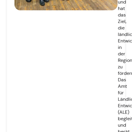
und
hat
das
Ziel,
die
ländli
Entwic
in
der
Regio
zu
förder
Das
Amt
für
Ländli
Entwic
(ALE)
beglei
und
berät