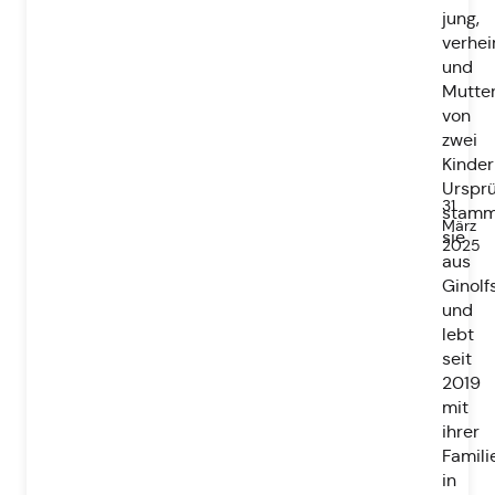
jung,
verhei
und
Mutte
von
zwei
Kinder
Ursprü
31.
stamm
März
sie
2025
aus
Ginolf
und
lebt
seit
2019
mit
ihrer
Famili
in