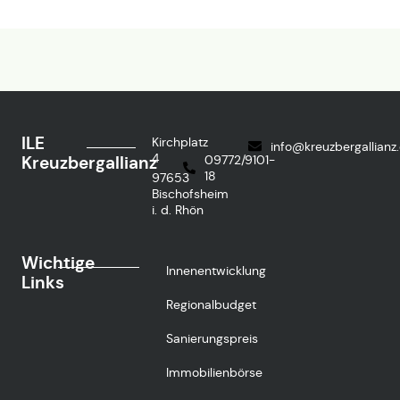
ILE
Kirchplatz
info@kreuzbergallianz
4
Kreuzbergallianz
09772/9101-
18
97653
Bischofsheim
i. d. Rhön
Wichtige
Innenentwicklung
Links
Regionalbudget
Sanierungspreis
Immobilienbörse