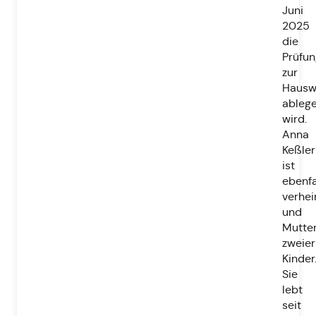
Juni
2025
die
Prüfun
zur
Hauswi
ableg
wird.
Anna
Keßler
ist
ebenfa
verhei
und
Mutte
zweier
Kinder
Sie
lebt
seit