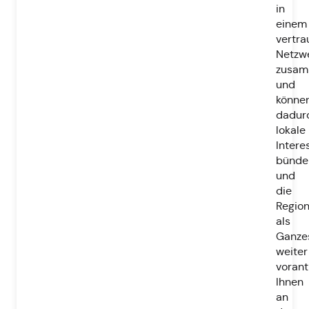
in
einem
vertra
Netzw
zusa
und
könne
dadur
lokale
Intere
bünde
und
die
Regio
als
Ganze
weiter
vorant
Ihnen
an