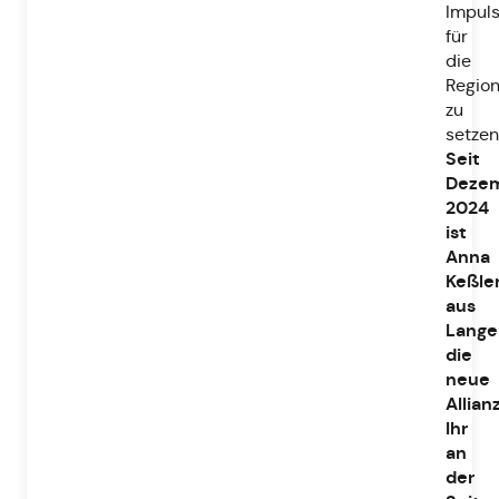
Impul
für
die
Regio
zu
setzen
Seit
Deze
2024
ist
Anna
Keßle
aus
Lange
die
neue
Allia
Ihr
an
der