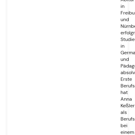
in
Freibu
und
Nürnb
erfolg
Studie
in
Germa
und
Pädag
absolv
Erste
Berufs
hat
Anna
Keßler
als
Berufs
bei
einem