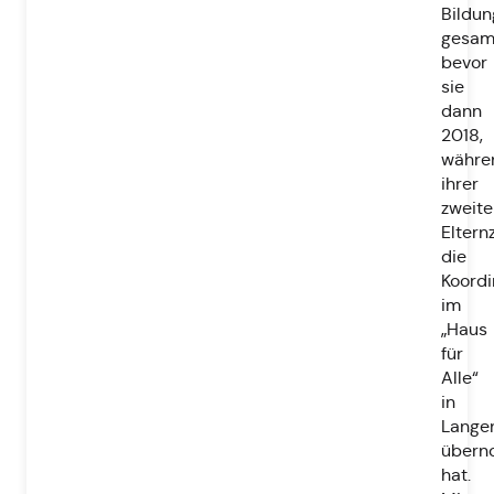
Bildun
gesam
bevor
sie
dann
2018,
währe
ihrer
zweite
Elternz
die
Koordi
im
„Haus
für
Alle“
in
Langen
über
hat.