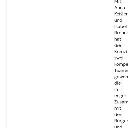
Mit
Anna
Keßler
und
Isabel
Breuni
hat
die
Kreuzb
zwei
kompe
Teamm
gewon
die
in
enger
Zusam
mit
den
Bürge
und