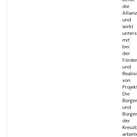
die
Allianz
und
wirkt
unters
mit
bei
der
Förde
und
Realis
von
Projek
Die
Bürge
und
Bürge
der
Kreuzb
arbeit