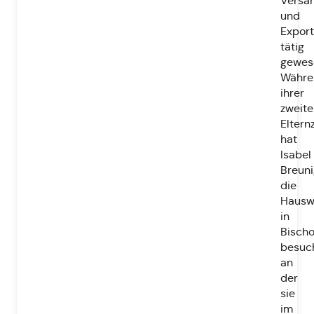
Versa
und
Export
tätig
gewes
Währe
ihrer
zweite
Eltern
hat
Isabel
Breuni
die
Hauswi
in
Bisch
besuch
an
der
sie
im