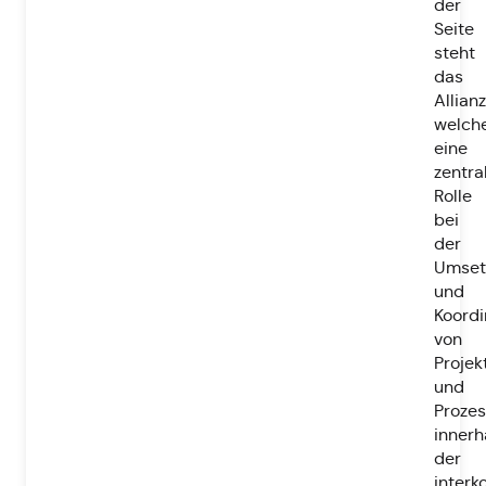
der
Seite
steht
das
Allia
welch
eine
zentra
Rolle
bei
der
Umset
und
Koordi
von
Projek
und
Proze
innerh
der
inter