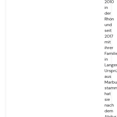
2010
in
der
Rhön
und
seit
2017
mit
ihrer
Famili
in
Langen
Ursprü
aus
Marbu
stamm
hat
sie
nach
dem
Abitur