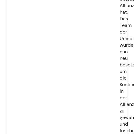
Allianz
hat.
Das
Team
der
Umset
wurde
nun
neu
besetz
um
die
Kontin
in
der
Allian
zu
gewähr
und
frisch