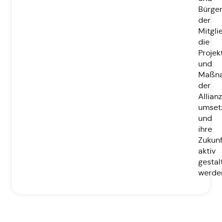
Bürge
der
Mitgl
die
Projek
und
Maßn
der
Allianz
umset
und
ihre
Zukunf
aktiv
gestal
werde